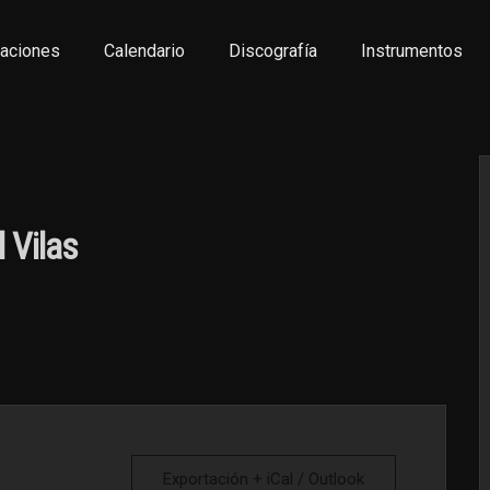
aciones
Calendario
Discografía
Instrumentos
 Vilas
Exportación + iCal / Outlook