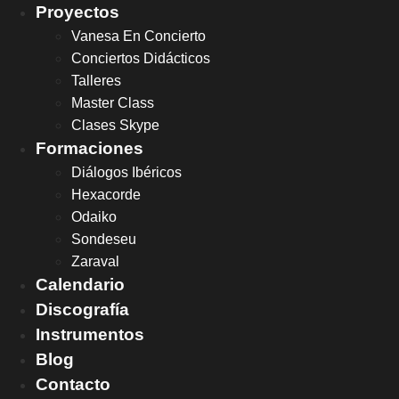
Ir
Proyectos
al
Vanesa En Concierto
contenido
Conciertos Didácticos
Talleres
Master Class
Clases Skype
Formaciones
Diálogos Ibéricos
Hexacorde
Odaiko
Sondeseu
Zaraval
Calendario
Discografía
Instrumentos
Blog
Contacto