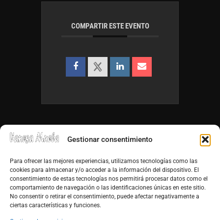
COMPARTIR ESTE EVENTO
Gestionar consentimiento
Para ofrecer las mejores experiencias, utilizamos tecnologías como las
cookies para almacenar y/o acceder a la información del dispositivo. El
consentimiento de estas tecnologías nos permitirá procesar datos como el
info@vanesamuela.es
comportamiento de navegación o las identificaciones únicas en este sitio.
No consentir o retirar el consentimiento, puede afectar negativamente a
Tfno. 659 813 899
ciertas características y funciones.