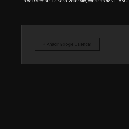
28 de Diciembre: La Seca, Valladolid, concierto de VILLANCIC
+ Añadir Google Calendar