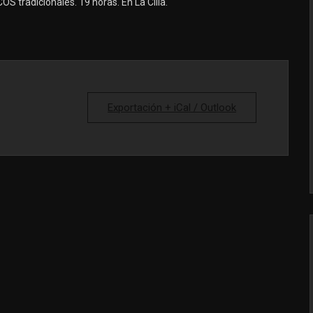
OS tradicionales. 19 horas. En La Cilla.
Exportación + iCal / Outlook