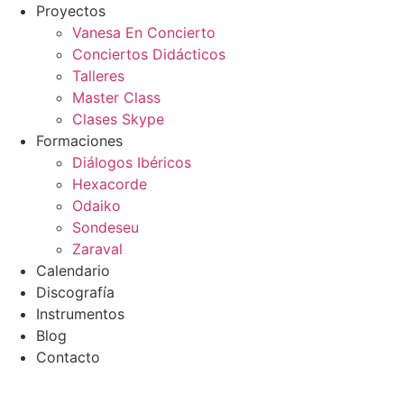
Ir
Proyectos
al
Vanesa En Concierto
contenido
Conciertos Didácticos
Talleres
Master Class
Clases Skype
Formaciones
Diálogos Ibéricos
Hexacorde
Odaiko
Sondeseu
Zaraval
Calendario
Discografía
Instrumentos
Blog
Contacto