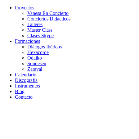
Ir
Proyectos
al
Vanesa En Concierto
contenido
Conciertos Didácticos
Talleres
Master Class
Clases Skype
Formaciones
Diálogos Ibéricos
Hexacorde
Odaiko
Sondeseu
Zaraval
Calendario
Discografía
Instrumentos
Blog
Contacto