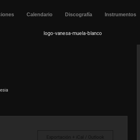
iones
Calendario
Discografía
Instrumentos
lesia
Exportación + iCal / Outlook