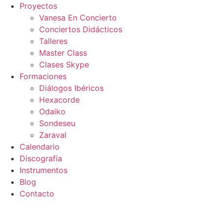
Ir
Proyectos
al
Vanesa En Concierto
contenido
Conciertos Didácticos
Talleres
Master Class
Clases Skype
Formaciones
Diálogos Ibéricos
Hexacorde
Odaiko
Sondeseu
Zaraval
Calendario
Discografía
Instrumentos
Blog
Contacto